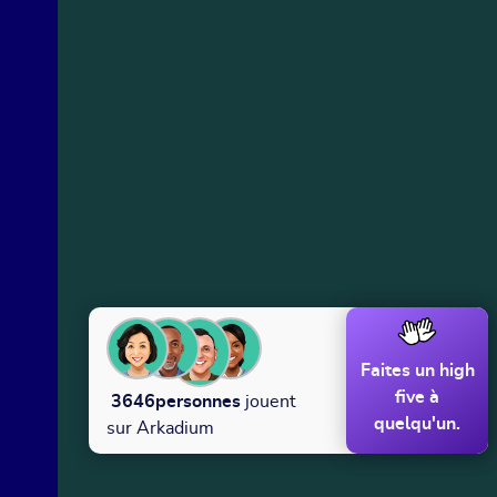
Faites un high
five à
3646
personnes
jouent
quelqu'un.
sur Arkadium