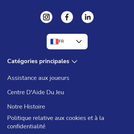
FR
EN
Catégories principales
DE
Jeux Gratuits
Assistance aux joueurs
ES
Solitaire Gratuit
Centre D'Aide Du Jeu
Mots Croisés
Notre Histoire
Sudoku
Politique relative aux cookies et à la
confidentialité
Jeux De Casino