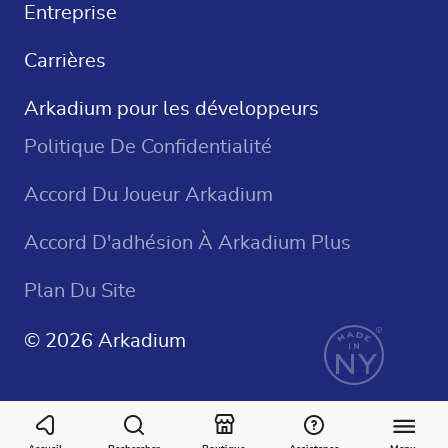
Entreprise
Carrières
Arkadium pour les développeurs
Politique De Confidentialité
Accord Du Joueur Arkadium
Accord D'adhésion À Arkadium Plus
Plan Du Site
© 2026 Arkadium