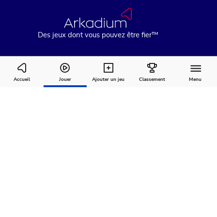
Des jeux dont vous pouvez être fier™
Canasta
Accueil
Jouer
Ajouter un jeu
Classement
Menu
Comment
À
Commentaires
jouer
propos
Recommandé pour vous