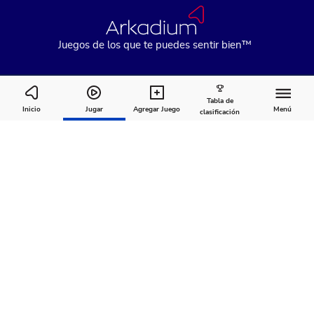
Juegos de los que te puedes sentir bien™
Tabla de
Hex Sense
Inicio
Jugar
Agregar Juego
Menú
clasificación
Cómo
Acerca
Comentarios
jugar
de
Recomendado para ti