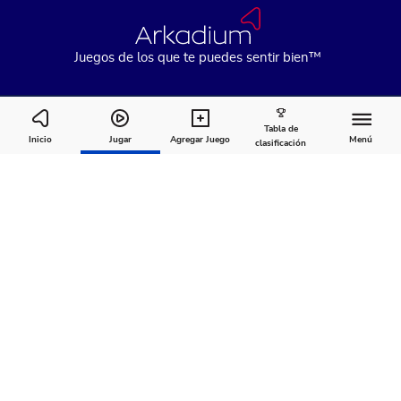
Juegos de los que te puedes sentir bien™
Tabla de
Clutter Cornucopia
Inicio
Jugar
Agregar Juego
Menú
clasificación
Cómo
Acerca
Comentarios
jugar
de
Recomendado para ti