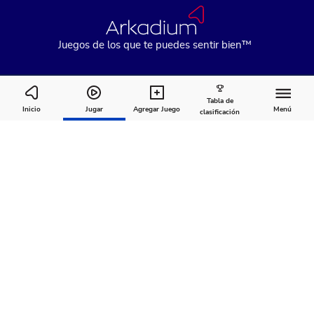
Juegos de los que te puedes sentir bien™
Tabla de
Arkadium's Tile Match Flowers
Inicio
Jugar
Agregar Juego
Menú
clasificación
Cómo
Acerca
Comentarios
jugar
de
Recomendado para ti