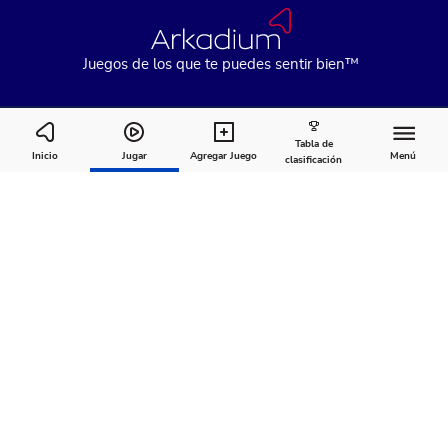
Juegos de los que te puedes sentir bien™
Tabla de
Cooking Live
Inicio
Jugar
Agregar Juego
Menú
clasificación
Cómo
Acerca
Comentarios
jugar
de
Recomendado para ti