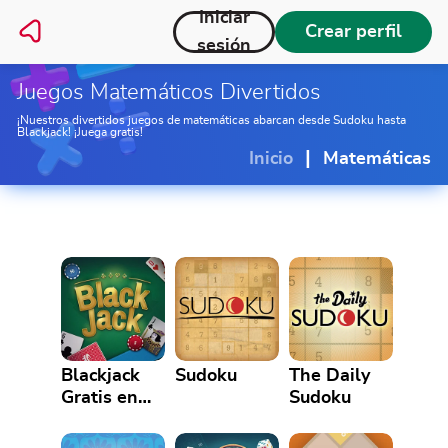
Iniciar
Crear perfil
sesión
Juegos Matemáticos Divertidos
¡Nuestros divertidos juegos de matemáticas abarcan desde Sudoku hasta
Blackjack! ¡Juega gratis!
|
Inicio
Matemáticas
Blackjack
Sudoku
The Daily
Gratis en
Sudoku
Línea