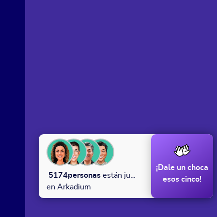
¡Dale un choca
5174
personas
están jugando
esos cinco!
en Arkadium