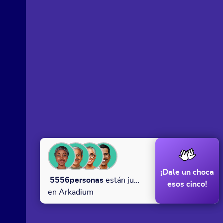
¡Dale un choca
5556
personas
están jugando
esos cinco!
en Arkadium