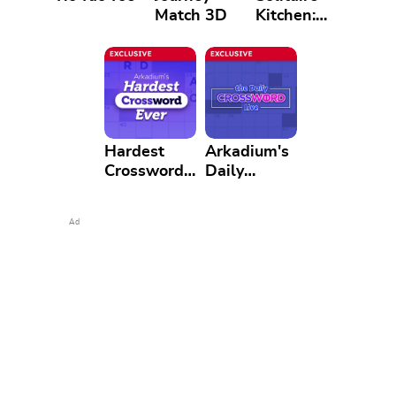
Match 3D
Kitchen:
Tripeaks
Cooking
Adventure
Hardest
Arkadium's
Crossword
Daily
Ever
Crossword
Live
Ad