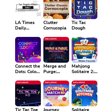
LA Times
Clutter
Tic Tac
Daily
Cornucopia
Dough
Crossword
Connect the
Merge and
Mahjong
Dots: Color
Purge:
Solitaire 2:
Match
Office
Legends
Tower
Edition
Defense
Tic Tac Toe
Journey
Solitaire