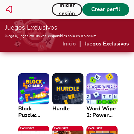
Iniciar
Crear perfil
sesión
Juegos Exclusivos
Juega a juegos exclusivos, disponibles solo en Arkadium
|
Inicio
Juegos Exclusivos
Block
Hurdle
Word Wipe
Puzzle:
2: Power
Block
Play
Champ 2