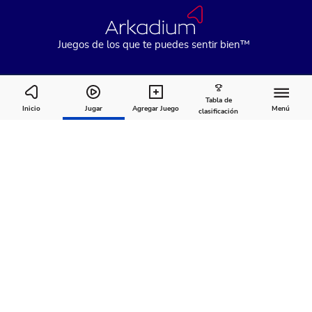
Juegos de los que te puedes sentir bien™
Tabla de
Crystal Collapse
Inicio
Jugar
Agregar Juego
Menú
clasificación
Cómo
Acerca
Comentarios
jugar
de
Recomendado para ti