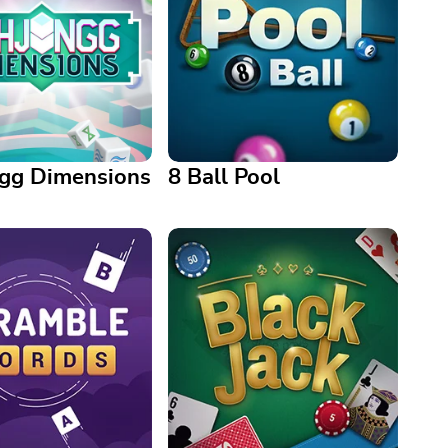
gg Dimensions
8 Ball Pool
 Dimensions
8 Ball Pool
ubo para encontrar y
Everyone loves a game of pool.
las fichas de Mahjong
No need to go to a bar - play
idan!
now!