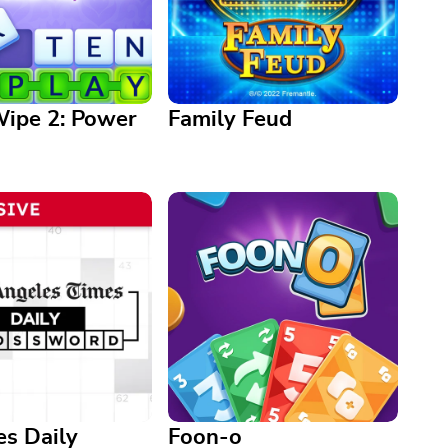
ipe 2: Power
Family Feud
e 2: Power Play
Family Feud
 juego con esta
¡Es hora de jugar a la disputa!
e Word Wipe,
Disfruta de este juego oficial de
e solo en Arkadium
Family Feud gratis.
s Daily
Foon-o