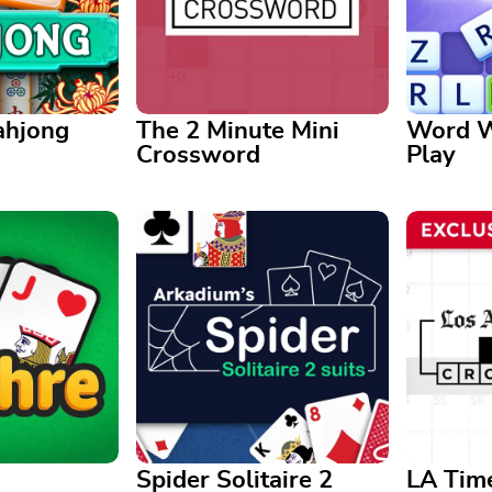
ahjong
The 2 Minute Mini
Word W
Crossword
Play
The 2 Minute Mini Crossword
Word Wip
g Gratis
¿Tienes solo un par de
Mejora tu
classic
minutos? Este crucigrama de 10
secuela d
respuestas es perfecto para ti
disponibl
Spider Solitaire 2
LA Time