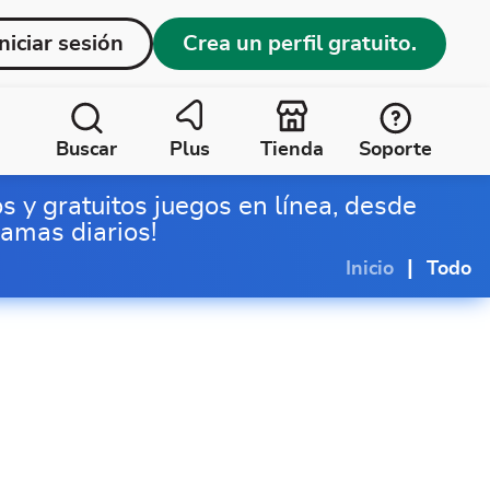
Iniciar sesión
Crea un perfil gratuito.
Buscar
Plus
Tienda
Soporte
os y gratuitos juegos en línea, desde
ramas diarios!
|
Inicio
Todo