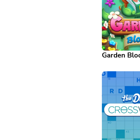
Garden Bl
Garden Bloom
Ayuda a Lucy a r
jardín soñado, u
rompecabezas de 
la vez.