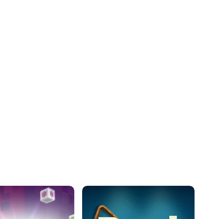
 Sunday Crossword
Freecell Solitaire
lassic Sunday puzzle
All the cards are face-up in this
version of Solitaire