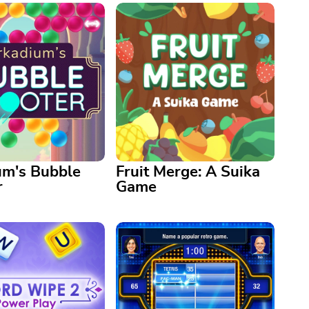
um's Bubble
Fruit Merge: A Suika
r
Game
Fruit Merge: A Suika Game
¿Rápido o lento, qué tan
's Bubble Shooter
grandes crecerán tus frutas en
bles to pop them in
este divertido juego de
t, colorful game.
rompecabezas de fusión?