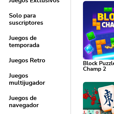
Juegos Exclusivos
Solo para
suscriptores
Juegos de
temporada
Juegos Retro
Block Puzzl
Champ 2
Juegos
multijugador
Block Puzzle: B
Strategic block-
new twists and d
Juegos de
challenges
navegador