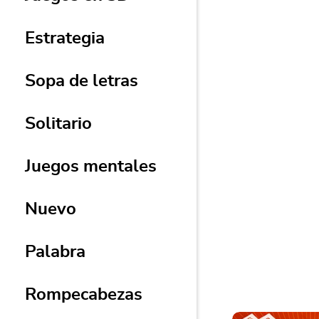
Estrategia
Euchre
Sopa de letras
Supera a tus opo
rápido y táctico 
Solitario
Juegos mentales
Nuevo
Palabra
Rompecabezas