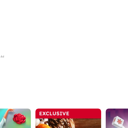
Go Fish
LA Times
score big
Match four-of-a-kind before
Enjoy a c
 made easy
your opponents do
tradition
Ad