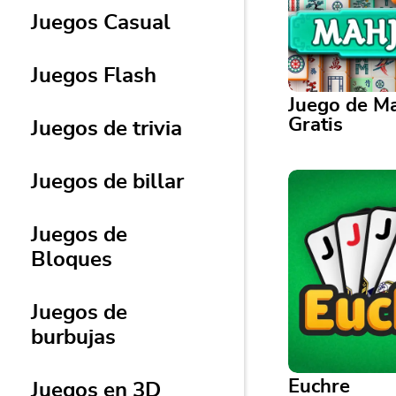
Juegos Casual
Juegos Flash
Juego de M
Gratis
Juegos de trivia
Juegos de billar
Juego de Mahjon
Just some good, 
Juegos de
mahjong!
Bloques
Juegos de
burbujas
Euchre
Juegos en 3D