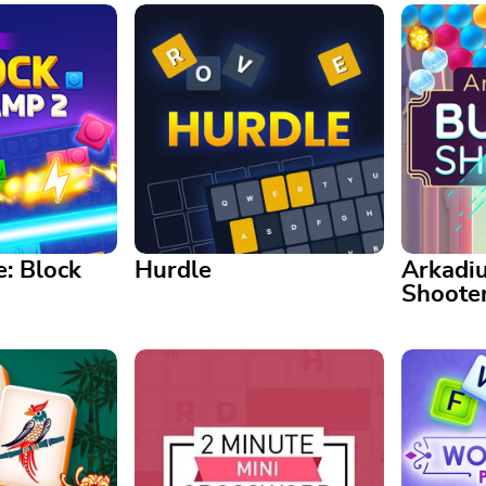
e: Block
Hurdle
Arkadi
Shoote
lock Champ 2
Hurdle
Arkadium
matching with
Disfruta de este popular juego
aily
de adivinanza de palabras con
Match bub
un giro: ¡juega Hurdle hoy!
this brigh