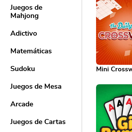
Juegos de
Mahjong
Adictivo
Matemáticas
Sudoku
Mini Cross
Juegos de Mesa
Mini Crossword
¿No tienes todo e
Arcade
tienes un crucig
dulce.
Juegos de Cartas