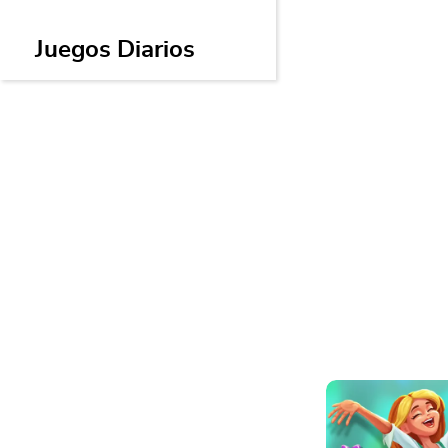
Canasta
Juegos Diarios
Build big hands, 
points—Canasta