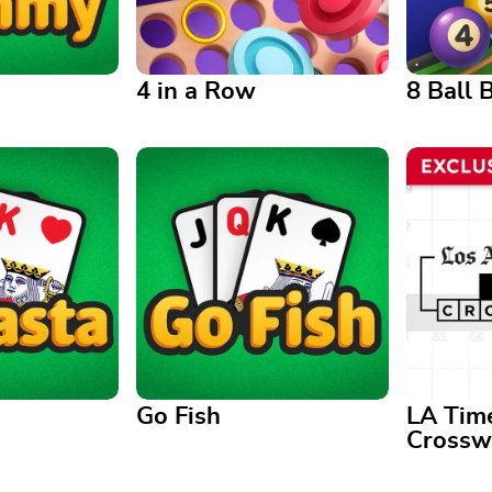
4 in a Row
8 Ball B
4 in a Row
8 Ball Bil
rápidamente en
Line up four tiles to win—
o para dos
vertically, horizontally, or
Realistic 
diagonally
based onl
Go Fish
LA Tim
Crossw