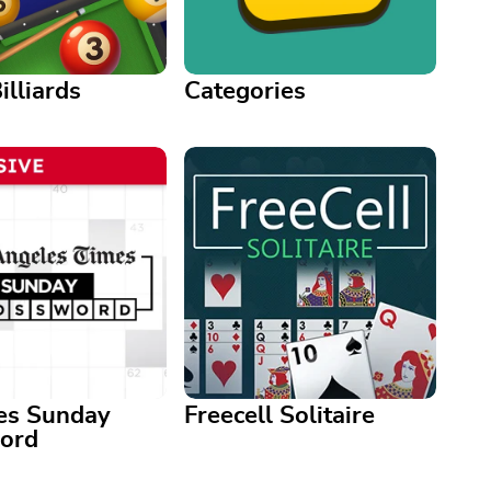
illiards
Categories
Categories
liards
Spot the common theme
8-ball pool with skill-
among sets of words in this
ine matchups
engaging word game
es Sunday
Freecell Solitaire
ord