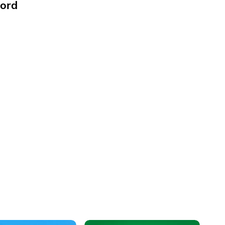
ord
 Daily Crossword
Foon-o
, clever twists—solve
Skip, reverse, and draw your
uzzle
way to card-shedding victory