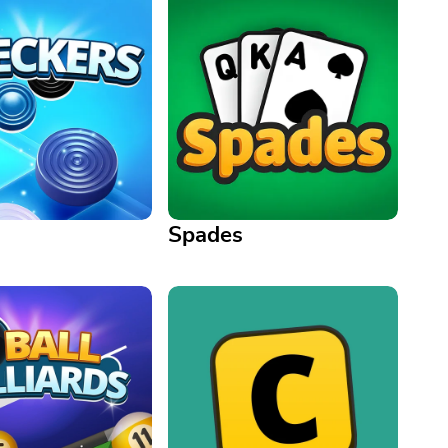
Spades
Spades
Supera a tus rivales, gana
your opponent in this
bazas y domina el palo de
strategy game
triunfo