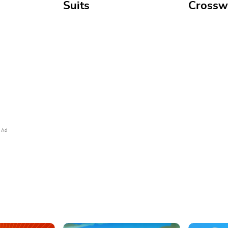
Suits
Crossw
Spider Solitaire 2 Suits
LA Times
Pon a prueba tus habilidades
nentes en este
con una variante de dos palos
New clues
juego de cartas.
de Spider Solitaire
today’s p
Ad