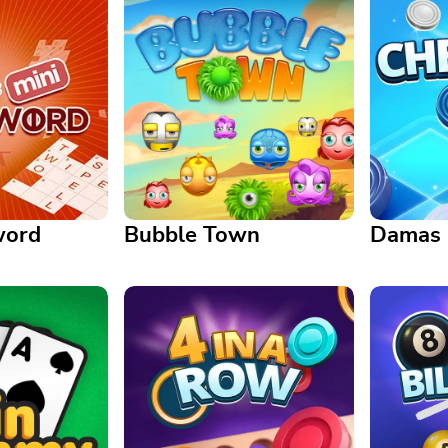
word
Bubble Town
Damas
Bubble Town
Damas
l día? Aquí
A vibrant bubble-popping
rama corto y
puzzle packed with charm and
Outsmart 
challenge
timeless 