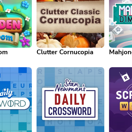
oom
Clutter Cornucopia
Mahjon
Clutter Cornucopia
Mahjongg
econstruir su
n
Pair up clutter and clear the
¡Gira el c
tres en raya a
chaos in this satisfying hidden
eliminar 
object game
que coinc