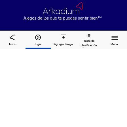
Juegos de los que te puedes sentir bien™
Tabla de
Zoo Boom
Inicio
Jugar
Agregar Juego
Menú
clasificación
Cómo
Acerca
Comentarios
jugar
de
Recomendado para ti