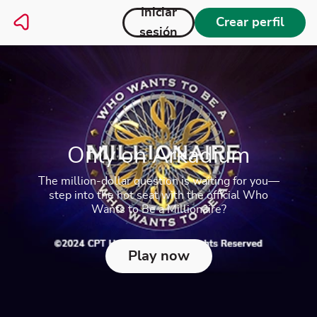
Iniciar
Crear perfil
sesión
Survey says...
It's time to play the Official Family Feud game
Play