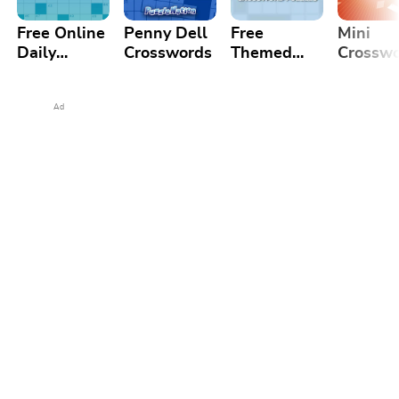
Free Online
Penny Dell
Free
Mini
Daily
Crosswords
Themed
Crossw
Crossword
Crossword
Puzzle
Puzzles
Ad