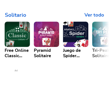
Sudoku
Crossword
Puzzle
Solitario
Ver todo
Free Online
Pyramid
Juego de
Tri-Pea
Classic
Solitaire
Spider
Solitair
Solitaire
Solitaire
Gratis
Ad