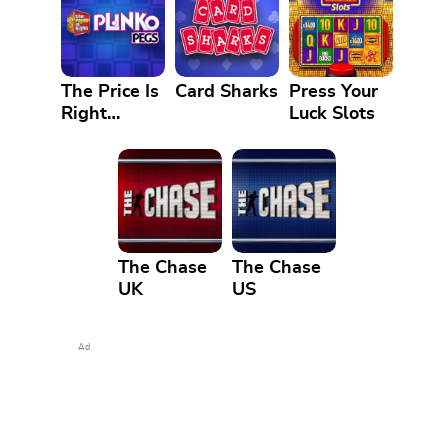
The Price Is
Card Sharks
Press Your
Right
Luck Slots
Plinko Pegs
The Chase
The Chase
UK
US
Ad