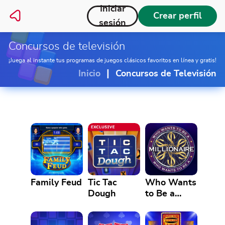
Iniciar
Crear perfil
sesión
Concursos de televisión
¡Juega al instante tus programas de juegos clásicos favoritos en línea y gratis!
|
Inicio
Concursos de Televisión
Family Feud
Tic Tac
Who Wants
Dough
to Be a
Millionaire?