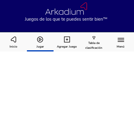
Juegos de los que te puedes sentir bien™
Tabla de
Categories
Inicio
Jugar
Agregar Juego
Menú
clasificación
Cómo
Acerca
Comentarios
jugar
de
Recomendado para ti