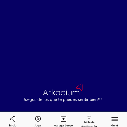
Juegos de los que te puedes sentir bien™
Tabla de
Crystal Collapse Summer Nights
Inicio
Jugar
Agregar Juego
Menú
clasificación