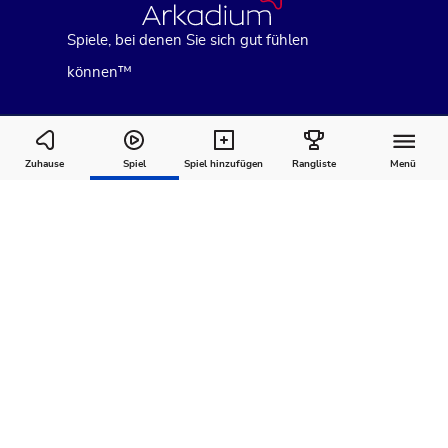
Spiele, bei denen Sie sich gut fühlen
können™
Mahjongg Dimensions Blue
Zuhause
Spiel
Spiel hinzufügen
Rangliste
Menü
Wie man
Kommentare
Über
spielt
Empfohlen für Sie