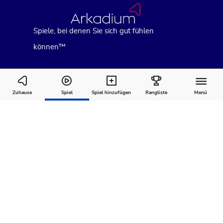
Spiele, bei denen Sie sich gut fühlen
können™
Kostenloses Online Mahjong: Age of
Zuhause
Spiel
Spiel hinzufügen
Rangliste
Menü
Alchemy
Wie man
Kommentare
Über
spielt
Empfohlen für Sie