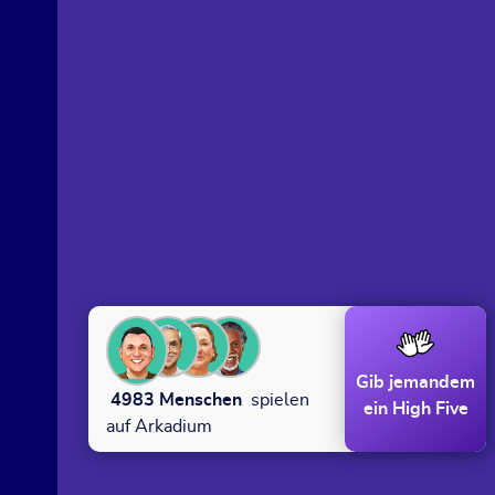
Gib jemandem
4983
Menschen
spielen
ein High Five
auf Arkadium