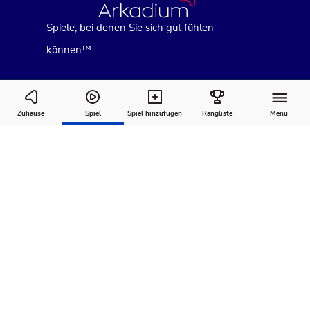
Spiele, bei denen Sie sich gut fühlen
können™
Zoo Boom
Zuhause
Spiel
Spiel hinzufügen
Rangliste
Menü
Wie man
Kommentare
Über
spielt
Empfohlen für Sie