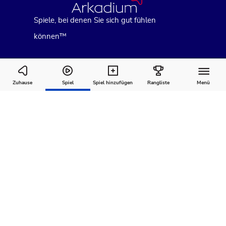
Spiele, bei denen Sie sich gut fühlen
können™
MathDoku
Zuhause
Spiel
Spiel hinzufügen
Rangliste
Menü
Wie man
Kommentare
Über
spielt
Empfohlen für Sie