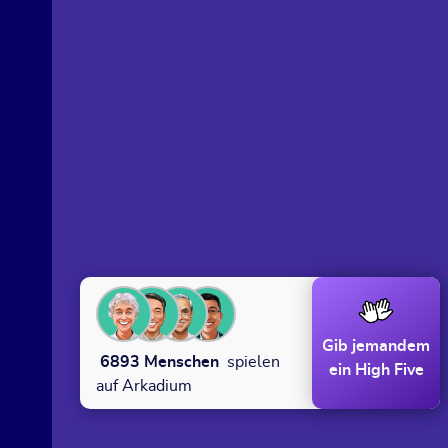
Gib jemandem
6893
Menschen
spielen
ein High Five
auf Arkadium