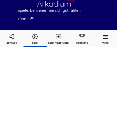
Spiele, bei denen Sie sich gut fühlen
können™
Block Champ Arena
Zuhause
Spiel
Spiel hinzufügen
Rangliste
Menü
Wie man
Kommentare
Über
spielt
Empfohlen für Sie