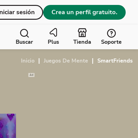
Iniciar sesión
Crea un perfil gratuito.
Buscar
Plus
Tienda
Soporte
|
|
Inicio
Juegos De Mente
SmartFriends
Ad