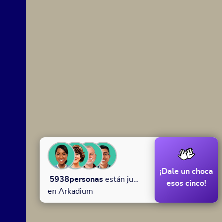
¡Dale un choca
5938
personas
están jugando
esos cinco!
en Arkadium