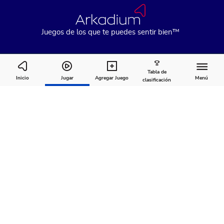
Juegos de los que te puedes sentir bien™
Tabla de
Penny Dell Easy Morning Crosswords
Inicio
Jugar
Agregar Juego
Menú
clasificación
Cómo
Acerca
Comentarios
jugar
de
Recomendado para ti