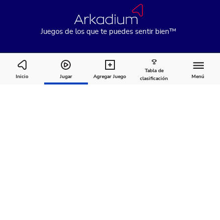
Juegos de los que te puedes sentir bien™
Tabla de
Stan Newman's Hard Crossword
Inicio
Jugar
Agregar Juego
Menú
clasificación
Cómo
Acerca
Comentarios
jugar
de
Recomendado para ti