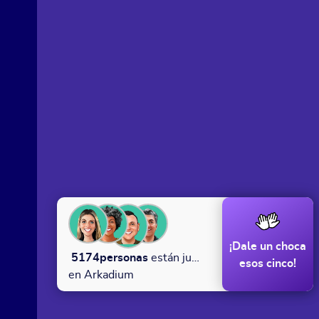
¡Dale un choca
5174
personas
están jugando
esos cinco!
en Arkadium