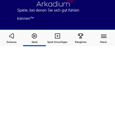
Spiele, bei denen Sie sich gut fühlen
können™
Clutter Cornucopia
Zuhause
Spiel
Spiel hinzufügen
Rangliste
Menü
Wie man
Kommentare
Über
spielt
Empfohlen für Sie