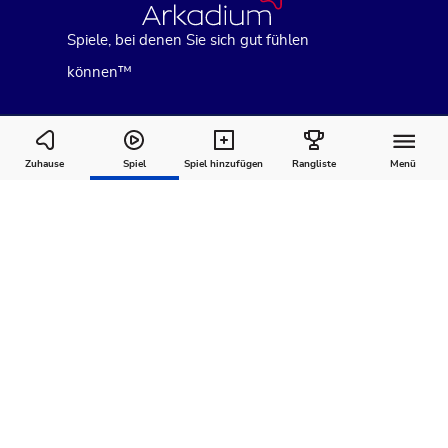
Spiele, bei denen Sie sich gut fühlen
können™
Word Search
Zuhause
Spiel
Spiel hinzufügen
Rangliste
Menü
Wie man
Kommentare
Über
spielt
Empfohlen für Sie