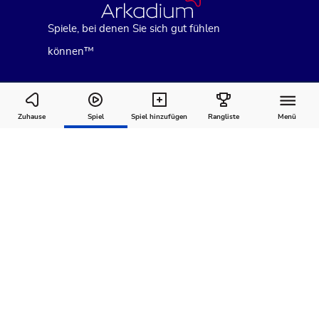
Spiele, bei denen Sie sich gut fühlen
können™
Trizzle
Zuhause
Spiel
Spiel hinzufügen
Rangliste
Menü
Wie man
Kommentare
Über
spielt
Empfohlen für Sie