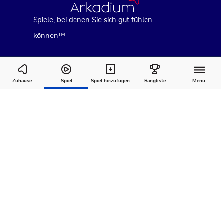
Spiele, bei denen Sie sich gut fühlen
können™
Sergeant Major
Zuhause
Spiel
Spiel hinzufügen
Rangliste
Menü
Wie man
Kommentare
Über
spielt
Empfohlen für Sie