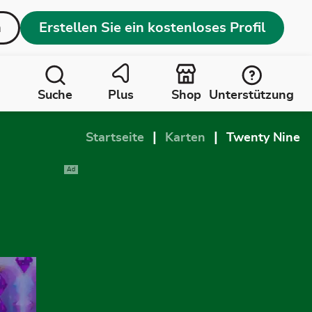
n
Erstellen Sie ein kostenloses Profil
Suche
Plus
Shop
Unterstützung
|
|
Startseite
Karten
Twenty Nine
Ad