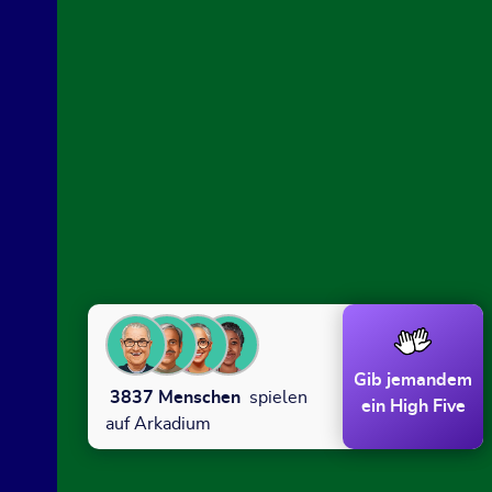
Gib jemandem
3837
Menschen
spielen
ein High Five
auf Arkadium