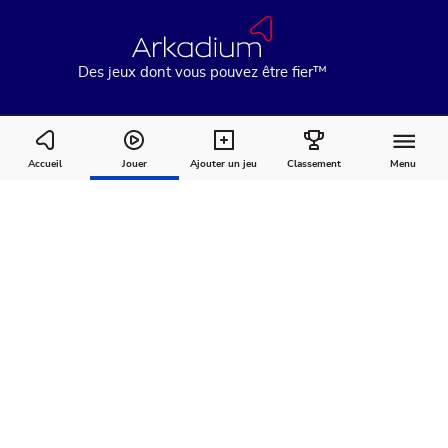
Des jeux dont vous pouvez être fier™
Mahjong Solitaire 2: Legends Edition
Accueil
Jouer
Ajouter un jeu
Classement
Menu
Comment
À
Commentaires
jouer
propos
Recommandé pour vous