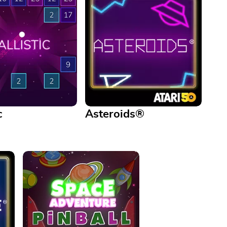
c
Asteroids®
Asteroids®
 this classic ball-
Play the classic ATARI® arcade
ame.
game Asteroids® today