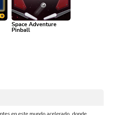
Space Adventure
Pinball
Space Adventure Pinball
¡Este juego de pinball con
de
temática espacial es de otro
mundo!
tantes en este mundo acelerado, donde