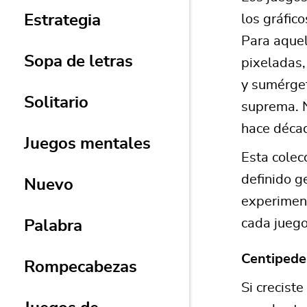
Estrategia
los gráfic
Para aquel
Sopa de letras
pixeladas,
y sumérget
Solitario
suprema. N
hace décad
Juegos mentales
Esta colec
definido g
Nuevo
experiment
cada juego 
Palabra
Centiped
Rompecabezas
Si crecist