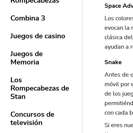
Rompecabezas
Space Adv
Combina 3
Los colore
evocan la 
Juegos de casino
clásica de
ayudan a 
Juegos de
Memoria
Snake
Antes de q
Los
móvil por 
Rompecabezas de
de los jue
Stan
permitiénd
con cada 
Concursos de
televisión
Si eres nu