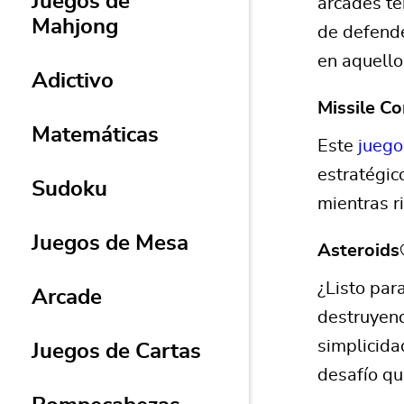
Juegos de
arcades te
Mahjong
de defende
en aquello
Adictivo
Missile 
Matemáticas
Este
juego
estratégic
Sudoku
mientras r
Juegos de Mesa
Asteroid
¿Listo par
Arcade
destruyend
simplicida
Juegos de Cartas
desafío qu