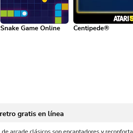
Snake Game Online
Centipede®
Snake Game Online
Centipede®
¡El clásico juego de Snake está
de vuelta, más hermoso y
Play the classic ATARI® arca
grande que nunca!
game Centipede® today
retro gratis en línea
 de arcade clásicos son encantadores y reconfor