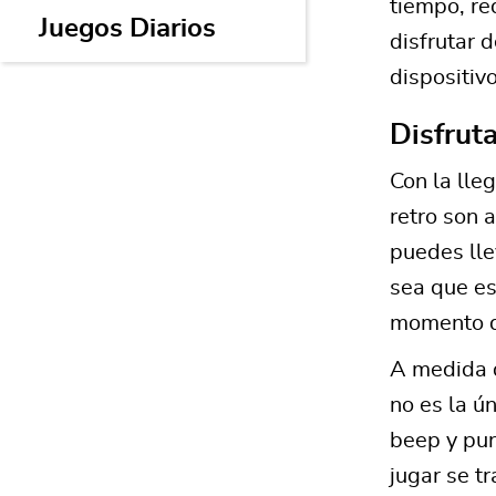
tiempo, re
Juegos Diarios
disfrutar d
dispositivo
Disfrut
Con la lle
retro son 
puedes lle
sea que es
momento de
A medida q
no es la ú
beep y pun
jugar se t