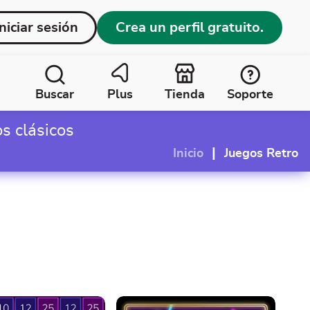
Iniciar sesión
Crea un perfil gratuito.
Buscar
Plus
Tienda
Soporte
s clásicos
|
Inicio
Juegos Retro