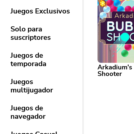
Juegos Exclusivos
Solo para
suscriptores
Juegos de
temporada
Arkadium's
Shooter
Juegos
multijugador
Arkadium's Bub
Match bubbles t
Juegos de
this bright, colo
navegador