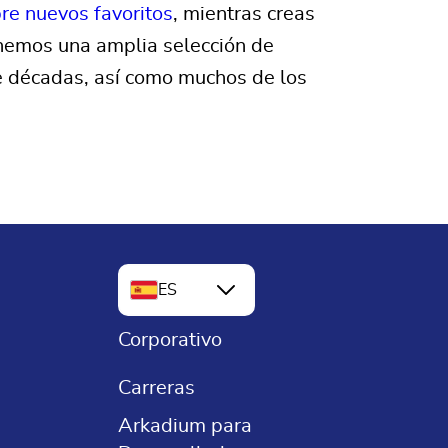
re nuevos favoritos
, mientras creas
enemos una amplia selección de
de décadas, así como muchos de los
ES
Corporativo
EN
FR
Carreras
DE
Arkadium para