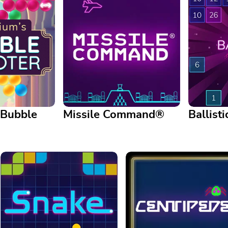
 Bubble
Missile Command®
Ballisti
Missile Command®
ble Shooter
Ballistic
Play the classic ATARI® arcade
o pop them in
game Missile Command®
Relax with
rful game.
today
shooter g