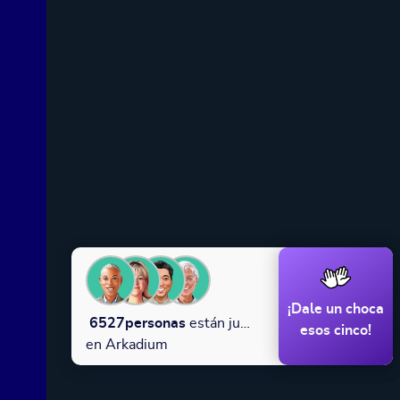
¡Dale un choca
6527
personas
están jugando
esos cinco!
en Arkadium