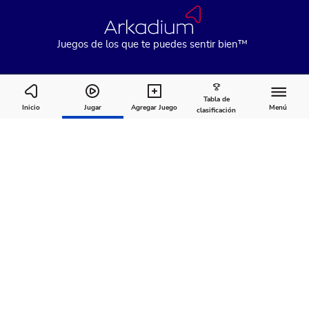
Juegos de los que te puedes sentir bien™
Tabla de
Asteroids®
Inicio
Jugar
Agregar Juego
Menú
clasificación
Cómo
Acerca
Comentarios
jugar
de
Recomendado para ti