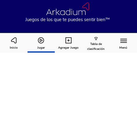
Juegos de los que te puedes sentir bien™
Tabla de
8 Ball Pool
Inicio
Jugar
Agregar Juego
Menú
clasificación
Cómo
Acerca
Comentarios
jugar
de
Recomendado para ti