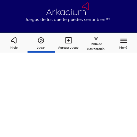
Juegos de los que te puedes sentir bien™
Tabla de
Missile Command®
Inicio
Jugar
Agregar Juego
Menú
clasificación
Cómo
Acerca
Comentarios
jugar
de
Recomendado para ti