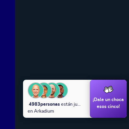
¡Dale un choca
4983
personas
están jugando
esos cinco!
en Arkadium