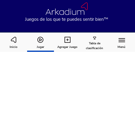
Juegos de los que te puedes sentir bien™
Tabla de
Pearls of Atlantis: The Bottomless Trench
Inicio
Jugar
Agregar Juego
Menú
clasificación
Cómo
Acerca
Comentarios
jugar
de
Recomendado para ti