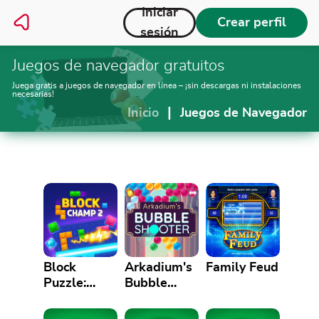
Iniciar
Crear perfil
sesión
Juegos de navegador gratuitos
Juega gratis a juegos de navegador en línea – ¡sin descargas ni instalaciones
necesarias!
|
Inicio
Juegos de Navegador
Block
Arkadium's
Family Feud
Puzzle:
Bubble
Block
Shooter
Champ 2