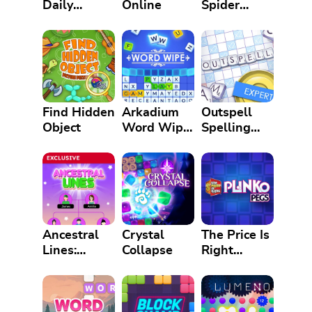
Daily
Online
Spider
Crossword
Solitaire
Puzzle
Find Hidden
Arkadium
Outspell
Object
Word Wipe
Spelling
Game
Game
Ancestral
Crystal
The Price Is
Lines:
Collapse
Right
Family Tree
Plinko Pegs
Logic
Puzzle