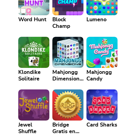
Word Hunt
Block
Lumeno
Champ
Klondike
Mahjongg
Mahjongg
Solitaire
Dimensions
Candy
Blue
Jewel
Bridge
Card Sharks
Shuffle
Gratis en