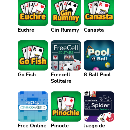
Euchre
Gin Rummy
Canasta
Go Fish
Freecell
8 Ball Pool
Solitaire
Free Online
Pinocle
Juego de