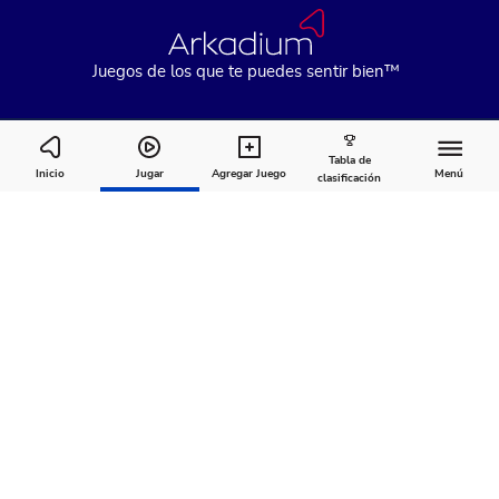
Juegos de los que te puedes sentir bien™
Tabla de
Mahjongg Candy
Inicio
Jugar
Agregar Juego
Menú
clasificación
Cómo
Acerca
Comentarios
jugar
de
Recomendado para ti