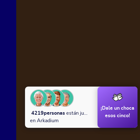
¡Dale un choca
4219
personas
están jugando
esos cinco!
en Arkadium