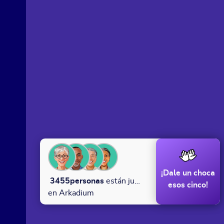
¡Dale un choca
3455
personas
están jugando
esos cinco!
en Arkadium