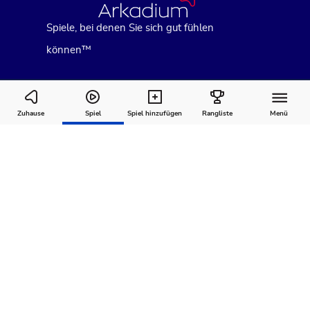
Spiele, bei denen Sie sich gut fühlen
können™
Addiction Solitaire
Zuhause
Spiel
Spiel hinzufügen
Rangliste
Menü
Wie man
Kommentare
Über
spielt
Empfohlen für Sie