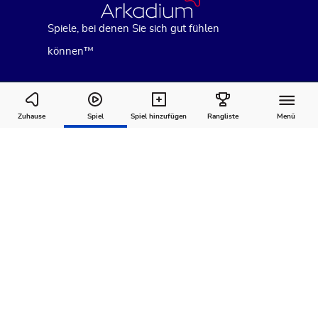
Spiele, bei denen Sie sich gut fühlen
können™
Forty Thieves Solitaire
Zuhause
Spiel
Spiel hinzufügen
Rangliste
Menü
Wie man
Kommentare
Über
spielt
Empfohlen für Sie