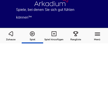
Spiele, bei denen Sie sich gut fühlen
können™
Foon-o
Zuhause
Spiel
Spiel hinzufügen
Rangliste
Menü
Wie man
Kommentare
Über
spielt
Empfohlen für Sie