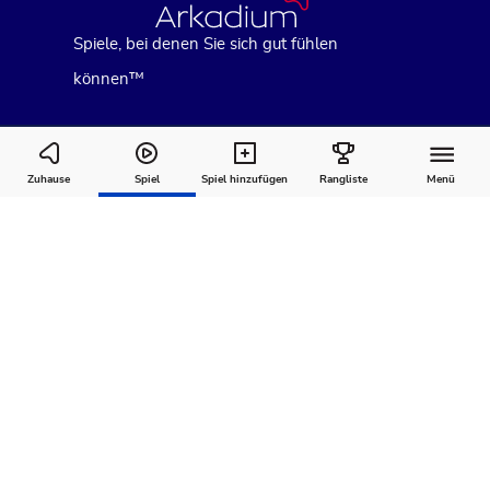
Spiele, bei denen Sie sich gut fühlen
können™
Cooking Live
Zuhause
Spiel
Spiel hinzufügen
Rangliste
Menü
Wie man
Kommentare
Über
spielt
Empfohlen für Sie